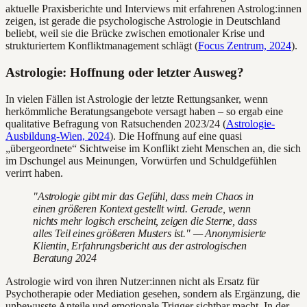
aktuelle Praxisberichte und Interviews mit erfahrenen Astrolog:innen
zeigen, ist gerade die psychologische Astrologie in Deutschland
beliebt, weil sie die Brücke zwischen emotionaler Krise und
strukturiertem Konfliktmanagement schlägt (
Focus Zentrum, 2024
).
Astrologie: Hoffnung oder letzter Ausweg?
In vielen Fällen ist Astrologie der letzte Rettungsanker, wenn
herkömmliche Beratungsangebote versagt haben – so ergab eine
qualitative Befragung von Ratsuchenden 2023/24 (
Astrologie-
Ausbildung-Wien, 2024
). Die Hoffnung auf eine quasi
„übergeordnete“ Sichtweise im Konflikt zieht Menschen an, die sich
im Dschungel aus Meinungen, Vorwürfen und Schuldgefühlen
verirrt haben.
"Astrologie gibt mir das Gefühl, dass mein Chaos in
einen größeren Kontext gestellt wird. Gerade, wenn
nichts mehr logisch erscheint, zeigen die Sterne, dass
alles Teil eines größeren Musters ist." — Anonymisierte
Klientin, Erfahrungsbericht aus der astrologischen
Beratung 2024
Astrologie wird von ihren Nutzer:innen nicht als Ersatz für
Psychotherapie oder Mediation gesehen, sondern als Ergänzung, die
unbewusste Anteile und emotionale Trigger sichtbar macht. In der