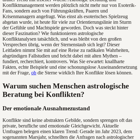
Konfliktmanagement werden plötzlich nicht mehr nur von Esoterik-
Fans, sondern auch von Führungskräften, Paaren und
Krisenmanagern angefragt. Was einst als esoterisches Spielzeug
abgetan wurde, ist heute für viele zur Orientierungslinie im Sturm
der Gefühle und Machtspiele geworden. Doch was steckt hinter
dieser Faszination? Wie funktionieren astrologische
Konfliktanalysen tatsächlich, und was bleibt von den großen
Versprechen übrig, wenn der Sternenstaub sich legt? Dieser
Leitfaden nimmt Sie mit auf eine Reise zu radikalen Wahrheiten,
abgründigen Fallstudien und bricht dabei mit alten Mythen –
fundiert, recherchiert, kontrovers. Was Sie erwartet: knallharte
Fakten, echte Beispiele und eine schonungslose Auseinandersetzung
mit der Frage,
ob
die Sterne wirklich Ihre Konflikte lösen können.
Warum suchen Menschen astrologische
Beratung bei Konflikten?
Der emotionale Ausnahmezustand
Konflikte sind keine abstrakten Gebilde, sondern sprengen oft das
private, berufliche und emotionale Gleichgewicht. Aktuelle
Umfragen belegen einen klaren Trend: Gerade im Jahr 2023, dem
sogenannten Marsjahr, schnellten die Anfragen nach astrologischer