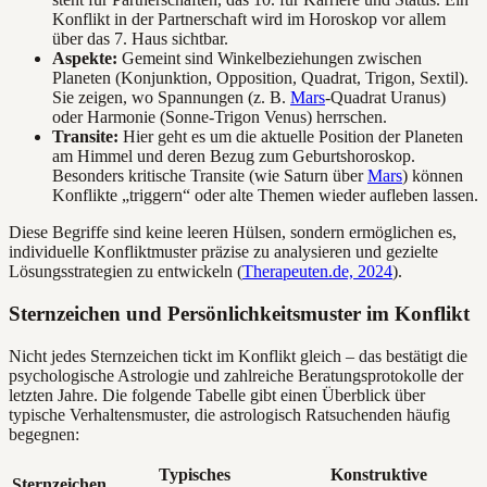
Konflikt in der Partnerschaft wird im Horoskop vor allem
über das 7. Haus sichtbar.
Aspekte:
Gemeint sind Winkelbeziehungen zwischen
Planeten (Konjunktion, Opposition, Quadrat, Trigon, Sextil).
Sie zeigen, wo Spannungen (z. B.
Mars
-Quadrat Uranus)
oder Harmonie (Sonne-Trigon Venus) herrschen.
Transite:
Hier geht es um die aktuelle Position der Planeten
am Himmel und deren Bezug zum Geburtshoroskop.
Besonders kritische Transite (wie Saturn über
Mars
) können
Konflikte „triggern“ oder alte Themen wieder aufleben lassen.
Diese Begriffe sind keine leeren Hülsen, sondern ermöglichen es,
individuelle Konfliktmuster präzise zu analysieren und gezielte
Lösungsstrategien zu entwickeln (
Therapeuten.de, 2024
).
Sternzeichen und Persönlichkeitsmuster im Konflikt
Nicht jedes Sternzeichen tickt im Konflikt gleich – das bestätigt die
psychologische Astrologie und zahlreiche Beratungsprotokolle der
letzten Jahre. Die folgende Tabelle gibt einen Überblick über
typische Verhaltensmuster, die astrologisch Ratsuchenden häufig
begegnen:
Typisches
Konstruktive
Sternzeichen