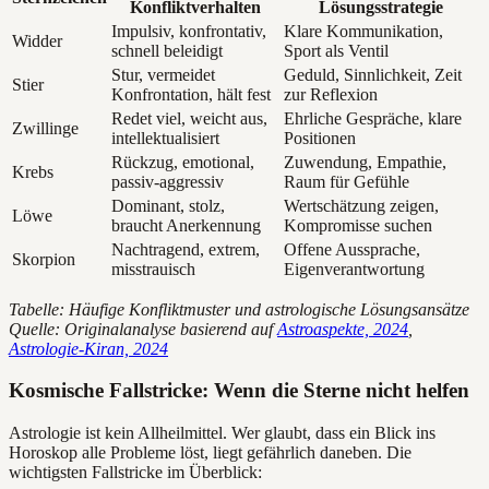
Konfliktverhalten
Lösungsstrategie
Impulsiv, konfrontativ,
Klare Kommunikation,
Widder
schnell beleidigt
Sport als Ventil
Stur, vermeidet
Geduld, Sinnlichkeit, Zeit
Stier
Konfrontation, hält fest
zur Reflexion
Redet viel, weicht aus,
Ehrliche Gespräche, klare
Zwillinge
intellektualisiert
Positionen
Rückzug, emotional,
Zuwendung, Empathie,
Krebs
passiv-aggressiv
Raum für Gefühle
Dominant, stolz,
Wertschätzung zeigen,
Löwe
braucht Anerkennung
Kompromisse suchen
Nachtragend, extrem,
Offene Aussprache,
Skorpion
misstrauisch
Eigenverantwortung
Tabelle: Häufige Konfliktmuster und astrologische Lösungsansätze
Quelle: Originalanalyse basierend auf
Astroaspekte, 2024
,
Astrologie-Kiran, 2024
Kosmische Fallstricke: Wenn die Sterne nicht helfen
Astrologie ist kein Allheilmittel. Wer glaubt, dass ein Blick ins
Horoskop alle Probleme löst, liegt gefährlich daneben. Die
wichtigsten Fallstricke im Überblick: