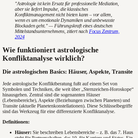
"Astrologie ist kein Ersatz für professionelle Mediation,
aber sie liefert Impulse, die klassisches
Konfliktmanagement nicht bieten kann – vor allem,
wenn es um emotionale Dynamiken und unbewusste
Blockaden geht." — Führungskraft eines deutschen
Mittelstandsunternehmens, zitiert nach
Focus Zentrum,
2024
Wie funktioniert astrologische
Konfliktanalyse wirklich?
Die astrologischen Basics: Häuser, Aspekte, Transite
Jede astrologische Konfliktberatung fußt auf einem Set von
Symbolen und Techniken, die weit über „Sternzeichen-Horoskope“
hinausgehen. Zentral sind die sogenannten Häuser
(Lebensbereiche), Aspekte (Beziehungen zwischen Planeten) und
Transite (aktuelle Planetenkonstellationen). Diese Schlüsselbegriffe
sind das Werkzeug für eine differenzierte Konfliktanalyse.
Definitionen:
Häuser:
Sie beschreiben Lebensbereiche – z. B. das 7. Haus
steht für Partnerschaften, das 10. für Karriere und Status. Ein