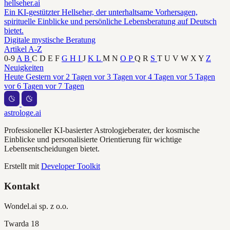
hellseher.ai
Ein KI-gestützter Hellseher, der unterhaltsame Vorhersagen,
spirituelle Einblicke und persönliche Lebensberatung auf Deutsch
bietet.
Digitale mystische Beratung
Artikel A-Z
0-9
A
B
C
D
E
F
G
H
I
J
K
L
M
N
O
P
Q
R
S
T
U
V
W
X
Y
Z
Neuigkeiten
Heute
Gestern
vor 2 Tagen
vor 3 Tagen
vor 4 Tagen
vor 5 Tagen
vor 6 Tagen
vor 7 Tagen
astrologe.ai
Professioneller KI-basierter Astrologieberater, der kosmische
Einblicke und personalisierte Orientierung für wichtige
Lebensentscheidungen bietet.
Erstellt mit
Developer Toolkit
Kontakt
Wondel.ai sp. z o.o.
Twarda 18