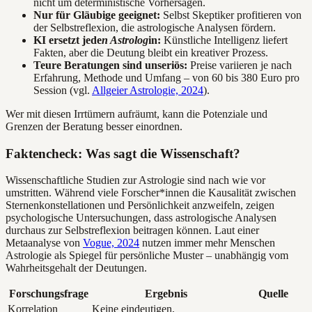
nicht um deterministische Vorhersagen.
Nur für Gläubige geeignet:
Selbst Skeptiker profitieren von
der Selbstreflexion, die astrologische Analysen fördern.
KI ersetzt jede
n Astrolog
in:
Künstliche Intelligenz liefert
Fakten, aber die Deutung bleibt ein kreativer Prozess.
Teure Beratungen sind unseriös:
Preise variieren je nach
Erfahrung, Methode und Umfang – von 60 bis 380 Euro pro
Session (vgl.
Allgeier Astrologie, 2024
).
Wer mit diesen Irrtümern aufräumt, kann die Potenziale und
Grenzen der Beratung besser einordnen.
Faktencheck: Was sagt die Wissenschaft?
Wissenschaftliche Studien zur Astrologie sind nach wie vor
umstritten. Während viele Forscher*innen die Kausalität zwischen
Sternenkonstellationen und Persönlichkeit anzweifeln, zeigen
psychologische Untersuchungen, dass astrologische Analysen
durchaus zur Selbstreflexion beitragen können. Laut einer
Metaanalyse von
Vogue, 2024
nutzen immer mehr Menschen
Astrologie als Spiegel für persönliche Muster – unabhängig vom
Wahrheitsgehalt der Deutungen.
Forschungsfrage
Ergebnis
Quelle
Korrelation
Keine eindeutigen,