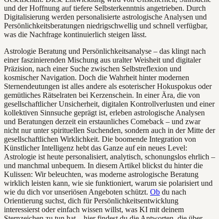
und der Hoffnung auf tiefere Selbsterkenntnis angetrieben. Durch
Digitalisierung werden personalisierte astrologische Analysen und
Persönlichkeitsberatungen niedrigschwellig und schnell verfügbar,
was die Nachfrage kontinuierlich steigen lässt.
Astrologie Beratung und Persönlichkeitsanalyse – das klingt nach
einer faszinierenden Mischung aus uralter Weisheit und digitaler
Präzision, nach einer Suche zwischen Selbstreflexion und
kosmischer Navigation. Doch die Wahrheit hinter modernen
Sternendeutungen ist alles andere als esoterischer Hokuspokus oder
gemütliches Rätselraten bei Kerzenschein. In einer Ära, die von
gesellschaftlicher Unsicherheit, digitalen Kontrollverlusten und einer
kollektiven Sinnsuche geprägt ist, erleben astrologische Analysen
und Beratungen derzeit ein erstaunliches Comeback – und zwar
nicht nur unter spirituellen Suchenden, sondern auch in der Mitte der
gesellschaftlichen Wirklichkeit. Die boomende Integration von
Künstlicher Intelligenz hebt das Ganze auf ein neues Level:
Astrologie ist heute personalisiert, analytisch, schonungslos ehrlich –
und manchmal unbequem. In diesem Artikel blickst du hinter die
Kulissen: Wir beleuchten, was moderne astrologische Beratung
wirklich leisten kann, wie sie funktioniert, warum sie polarisiert und
wie du dich vor unseriösen Angeboten schützt.
Ob
du nach
Orientierung suchst, dich für Persönlichkeitsentwicklung
interessierst oder einfach wissen willst, was KI mit deinem
Sternzeichen zu tun hat – hier findest du die Antworten, die über