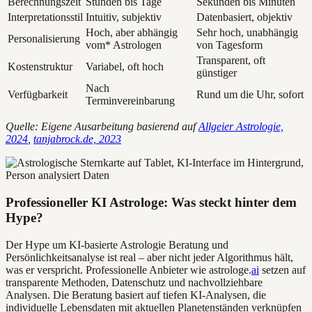
Berechnungszeit
Stunden bis Tage
Sekunden bis Minuten
Interpretationsstil
Intuitiv, subjektiv
Datenbasiert, objektiv
Hoch, aber abhängig
Sehr hoch, unabhängig
Personalisierung
vom* Astrologen
von Tagesform
Transparent, oft
Kostenstruktur
Variabel, oft hoch
günstiger
Nach
Verfügbarkeit
Rund um die Uhr, sofort
Terminvereinbarung
Quelle: Eigene Ausarbeitung basierend auf
Allgeier Astrologie,
2024
,
tanjabrock.de, 2023
Professioneller KI Astrologe: Was steckt hinter dem
Hype?
Der Hype um KI-basierte Astrologie Beratung und
Persönlichkeitsanalyse ist real – aber nicht jeder Algorithmus hält,
was er verspricht. Professionelle Anbieter wie astrologe.
ai
setzen auf
transparente Methoden, Datenschutz und nachvollziehbare
Analysen. Die Beratung basiert auf tiefen KI-Analysen, die
individuelle Lebensdaten mit aktuellen Planetenständen verknüpfen