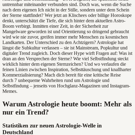
untrennbar miteinander verbunden sind. Doch was, wenn die Suche
nach dem eigenen Ich nicht in der Stille, sondern unter dem Schein
der Sterne stattfindet? Wer jetzt an Klischees oder billige Horoskope
denkt, unterschätzt die Tiefe, die sich hinter dem aktuellen Astro-
Boom verbirgt. Inmitten einer Zeit, in der Sicherheit zur
Mangelware geworden ist und Orientierung so dringend gebraucht
wird wie nie zuvor, greifen immer mehr Menschen zu kosmischen
Landkarten. Der Unterschied zu den Achtzigern? Astrologie hat
längst die Subkultur verlassen – sie ist Mainstream, Popkultur und
digitaler Trend zugleich. Doch dieser Hype wirft Fragen auf: Was ist
dran an den Versprechen der Sterne? Wie viel Selbstfindung steckt
wirklich hinter dem eigenen Sternzeichen? Und wo verlaufen die
feinen Linien zwischen Inspiration, Selbsttäuschung und knallharter
Kommerzialisierung? Mach dich bereit für eine kritische Reise
durch 7 unbequeme Wahrheiten rund um Astrologie und
Selbstfindung – jenseits von Hochglanz-Magazinen und Instagram-
Memes.
Warum Astrologie heute boomt: Mehr als
nur ein Trend?
Statistiken zur neuen Astrologie-Welle in
Deutschland