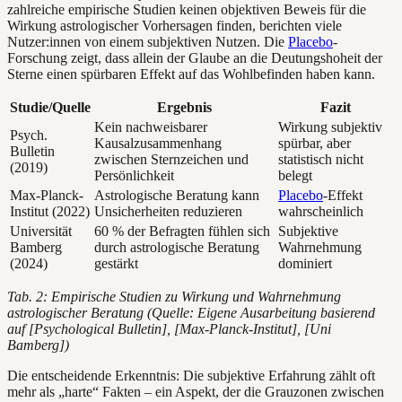
zahlreiche empirische Studien keinen objektiven Beweis für die
Wirkung astrologischer Vorhersagen finden, berichten viele
Nutzer:innen von einem subjektiven Nutzen. Die
Placebo
-
Forschung zeigt, dass allein der Glaube an die Deutungshoheit der
Sterne einen spürbaren Effekt auf das Wohlbefinden haben kann.
Studie/Quelle
Ergebnis
Fazit
Kein nachweisbarer
Wirkung subjektiv
Psych.
Kausalzusammenhang
spürbar, aber
Bulletin
zwischen Sternzeichen und
statistisch nicht
(2019)
Persönlichkeit
belegt
Max-Planck-
Astrologische Beratung kann
Placebo
-Effekt
Institut (2022)
Unsicherheiten reduzieren
wahrscheinlich
Universität
60 % der Befragten fühlen sich
Subjektive
Bamberg
durch astrologische Beratung
Wahrnehmung
(2024)
gestärkt
dominiert
Tab. 2: Empirische Studien zu Wirkung und Wahrnehmung
astrologischer Beratung (Quelle: Eigene Ausarbeitung basierend
auf [Psychological Bulletin], [Max-Planck-Institut], [Uni
Bamberg])
Die entscheidende Erkenntnis: Die subjektive Erfahrung zählt oft
mehr als „harte“ Fakten – ein Aspekt, der die Grauzonen zwischen