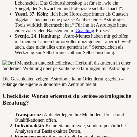
Lebensziele. Das Geburtshoroskop ist für sie „wie ein
Spiegel, der Schwächen und Potenziale sichtbar macht“.
Yusuf, 37, Köln:
„Ich habe Horoskope immer als Quatsch
abgetan – bis mich eine präzise Analyse eines Astrologie-
Tools wirklich überrascht hat.“ Für ihn ist Astrologie heute
einer von vielen Bausteinen im
Coaching
-Prozess.
Svenja, 24, Hamburg:
„Astro-Memes haben mir geholfen,
mit meinen Launen humorvoller umzugehen – aber ich weiß
auch, dass nicht alles ernst gemeint ist.“ Sternzeichen als
Werkzeug zur Selbstironie statt zur Selbsttäuschung.
Die Geschichten zeigen: Astrologie kann Orientierung geben –
solange die eigene Autonomie im Zentrum bleibt.
Checkliste: Woran erkennst du seriöse astrologische
Beratung?
Transparenz:
Anbieter legen ihre Methoden, Preise und
Qualifikationen offen.
Individualität:
Keine Standardtexte, sondern persönliche
Analysen auf Basis exakter Daten.
Empowerment:
Beratung zielt darauf ab, eigene