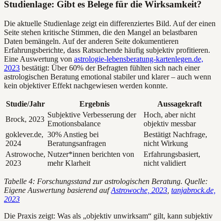
Studienlage: Gibt es Belege für die Wirksamkeit?
Die aktuelle Studienlage zeigt ein differenziertes Bild. Auf der einen
Seite stehen kritische Stimmen, die den Mangel an belastbaren
Daten bemängeln. Auf der anderen Seite dokumentieren
Erfahrungsberichte, dass Ratsuchende häufig subjektiv profitieren.
Eine Auswertung von
astrologie-lebensberatung-kartenlegen.de,
2023
bestätigt: Über 60% der Befragten fühlten sich nach einer
astrologischen Beratung emotional stabiler und klarer – auch wenn
kein objektiver Effekt nachgewiesen werden konnte.
Studie/Jahr
Ergebnis
Aussagekraft
Subjektive Verbesserung der
Hoch, aber nicht
Brock, 2023
Emotionsbalance
objektiv messbar
goklever.de,
30% Anstieg bei
Bestätigt Nachfrage,
2024
Beratungsanfragen
nicht Wirkung
Astrowoche,
Nutzer*innen berichten von
Erfahrungsbasiert,
2023
mehr Klarheit
nicht validiert
Tabelle 4: Forschungsstand zur astrologischen Beratung. Quelle:
Eigene Auswertung basierend auf
Astrowoche, 2023
,
tanjabrock.de,
2023
Die Praxis zeigt: Was als „objektiv unwirksam“ gilt, kann subjektiv