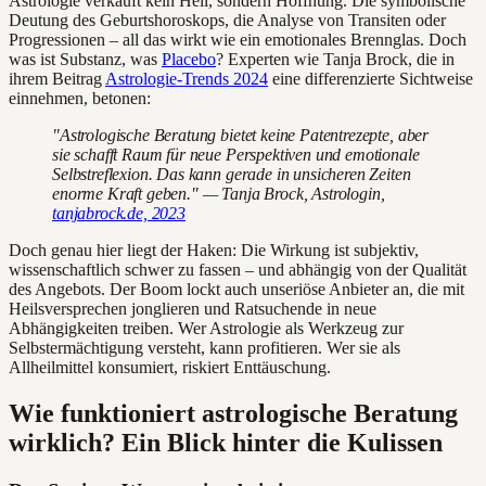
Astrologie verkauft kein Heil, sondern Hoffnung. Die symbolische
Deutung des Geburtshoroskops, die Analyse von Transiten oder
Progressionen – all das wirkt wie ein emotionales Brennglas. Doch
was ist Substanz, was
Placebo
? Experten wie Tanja Brock, die in
ihrem Beitrag
Astrologie-Trends 2024
eine differenzierte Sichtweise
einnehmen, betonen:
"Astrologische Beratung bietet keine Patentrezepte, aber
sie schafft Raum für neue Perspektiven und emotionale
Selbstreflexion. Das kann gerade in unsicheren Zeiten
enorme Kraft geben." — Tanja Brock, Astrologin,
tanjabrock.de, 2023
Doch genau hier liegt der Haken: Die Wirkung ist subjektiv,
wissenschaftlich schwer zu fassen – und abhängig von der Qualität
des Angebots. Der Boom lockt auch unseriöse Anbieter an, die mit
Heilsversprechen jonglieren und Ratsuchende in neue
Abhängigkeiten treiben. Wer Astrologie als Werkzeug zur
Selbstermächtigung versteht, kann profitieren. Wer sie als
Allheilmittel konsumiert, riskiert Enttäuschung.
Wie funktioniert astrologische Beratung
wirklich? Ein Blick hinter die Kulissen