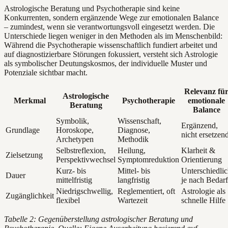
Astrologische Beratung und Psychotherapie sind keine
Konkurrenten, sondern ergänzende Wege zur emotionalen Balance
– zumindest, wenn sie verantwortungsvoll eingesetzt werden. Die
Unterschiede liegen weniger in den Methoden als im Menschenbild:
Während die Psychotherapie wissenschaftlich fundiert arbeitet und
auf diagnostizierbare Störungen fokussiert, versteht sich Astrologie
als symbolischer Deutungskosmos, der individuelle Muster und
Potenziale sichtbar macht.
Relevanz fü
Astrologische
Merkmal
Psychotherapie
emotionale
Beratung
Balance
Symbolik,
Wissenschaft,
Ergänzend,
Grundlage
Horoskope,
Diagnose,
nicht ersetzen
Archetypen
Methodik
Selbstreflexion,
Heilung,
Klarheit &
Zielsetzung
Perspektivwechsel
Symptomreduktion
Orientierung
Kurz- bis
Mittel- bis
Unterschiedli
Dauer
mittelfristig
langfristig
je nach Bedarf
Niedrigschwellig,
Reglementiert, oft
Astrologie als
Zugänglichkeit
flexibel
Wartezeit
schnelle Hilfe
Tabelle 2: Gegenüberstellung astrologischer Beratung und