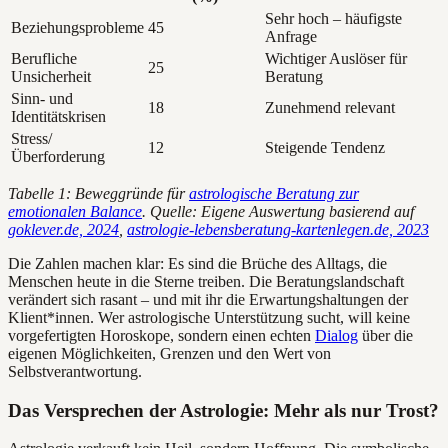
Sehr hoch – häufigste
Beziehungsprobleme
45
Anfrage
Berufliche
Wichtiger Auslöser für
25
Unsicherheit
Beratung
Sinn- und
18
Zunehmend relevant
Identitätskrisen
Stress/
12
Steigende Tendenz
Überforderung
Tabelle 1: Beweggründe für
astrologische Beratung zur
emotionalen Balance
. Quelle: Eigene Auswertung basierend auf
goklever.de, 2024
,
astrologie-lebensberatung-kartenlegen.de, 2023
Die Zahlen machen klar: Es sind die Brüche des Alltags, die
Menschen heute in die Sterne treiben. Die Beratungslandschaft
verändert sich rasant – und mit ihr die Erwartungshaltungen der
Klient*innen. Wer astrologische Unterstützung sucht, will keine
vorgefertigten Horoskope, sondern einen echten
Dialog
über die
eigenen Möglichkeiten, Grenzen und den Wert von
Selbstverantwortung.
Das Versprechen der Astrologie: Mehr als nur Trost?