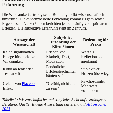
Erfahrung
Die Wirksamkeit astrologischer Beratung bleibt wissenschaftlich
umstritten. Die evidenzbasierte Forschung kommt zu gemischten
Ergebnissen. Nutzer*innen berichten jedoch häufig von spürbaren
Effekten. Die subjektive Erfahrung steht im Zentrum.
Subjektive
Aussage der
Bedeutung für
Erfahrung der
Wissenschaft
Praxis
Klient*innen
Keine signifikanten
Erleben von
Wert als
Belege für objektive
Klarheit, Trost,
Reflexionstool
Wirksamkeit
Motivation
anerkannt
Persönliche
Kritik an fehlender
Subjektiver
Erfolgsgeschichten
Testbarkeit
Nutzen überwiegt
häufen sich
Psychosozialer
Gefahr von
Placebo
-
"Gefühl, nicht allein
Mehrwert
Effekt
zu sein"
vorhanden
Tabelle 3: Wissenschaftliche und subjektive Sicht auf astrologische
Beratung. Quelle: Eigene Auswertung basierend auf
Astrowoche,
2023