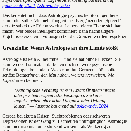
Psychotherapie. Quelle: Eigene Ausarbeitung basierend auf
goklever.de, 2024
,
Astrowoche, 2023
Das bedeutet nicht, dass Astrologie psychische Störungen heilen
kann oder sollte. Vielmehr fungiert sie als ergänzender „Spiegel“,
der die subjektive Erlebniswelt auf einer anderen Ebene sichtbar
macht. Wer beides intelligent kombiniert, kann nachhaltigere
Ergebnisse erzielen – vorausgesetzt, die Grenzen werden respektiert.
Grenzfälle: Wenn Astrologie an ihre Limits stößt
Astrologie ist kein Allheilmittel – und sie hat blinde Flecken. Sie
kann weder Traumata aufarbeiten noch schwere psychische
Erkrankungen behandeln. Wo sie an ihre Grenzen stößt, sollten
seriöse Berater
innen den Mut haben, weiterzuverweisen. Wie
Expert
innen betonen:
"Astrologische Beratung ist kein Ersatz für medizinische
oder psychotherapeutische Versorgung. Sie kann
Impulse geben, aber keine Diagnose oder Heilung
leisten." — Aussage basierend auf
goklever.de, 2024
Gerade bei akuten Krisen, Suchtproblemen oder schweren
Depressionen ist der Gang zu Fachleuten unumgänglich. Astrologie
kann hier maximal unterstützend wirken – als Werkzeug zur