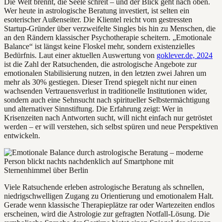
Die Welt brennt, die Seele schreit – und der Blick geht nach oben.
Wer heute in astrologische Beratung investiert, ist selten ein
esoterischer Außenseiter. Die Klientel reicht vom gestressten
Startup-Gründer über verzweifelte Singles bis hin zu Menschen, die
an den Rändern klassischer Psychotherapie scheitern. „Emotionale
Balance“ ist längst keine Floskel mehr, sondern existenzielles
Bedürfnis. Laut einer aktuellen Auswertung von
goklever.de, 2024
ist die Zahl der Ratsuchenden, die astrologische Angebote zur
emotionalen Stabilisierung nutzen, in den letzten zwei Jahren um
mehr als 30% gestiegen. Dieser Trend spiegelt nicht nur einen
wachsenden Vertrauensverlust in traditionelle Institutionen wider,
sondern auch eine Sehnsucht nach spiritueller Selbstermächtigung
und alternativer Sinnstiftung. Die Erfahrung zeigt: Wer in
Krisenzeiten nach Antworten sucht, will nicht einfach nur getröstet
werden – er will verstehen, sich selbst spüren und neue Perspektiven
entwickeln.
Viele Ratsuchende erleben astrologische Beratung als schnellen,
niedrigschwelligen Zugang zu Orientierung und emotionalem Halt.
Gerade wenn klassische Therapieplätze rar oder Wartezeiten endlos
erscheinen, wird die Astrologie zur gefragten Notfall-Lösung. Die