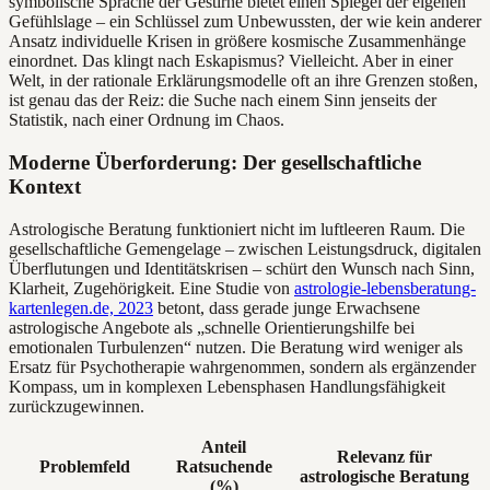
symbolische Sprache der Gestirne bietet einen Spiegel der eigenen
Gefühlslage – ein Schlüssel zum Unbewussten, der wie kein anderer
Ansatz individuelle Krisen in größere kosmische Zusammenhänge
einordnet. Das klingt nach Eskapismus? Vielleicht. Aber in einer
Welt, in der rationale Erklärungsmodelle oft an ihre Grenzen stoßen,
ist genau das der Reiz: die Suche nach einem Sinn jenseits der
Statistik, nach einer Ordnung im Chaos.
Moderne Überforderung: Der gesellschaftliche
Kontext
Astrologische Beratung funktioniert nicht im luftleeren Raum. Die
gesellschaftliche Gemengelage – zwischen Leistungsdruck, digitalen
Überflutungen und Identitätskrisen – schürt den Wunsch nach Sinn,
Klarheit, Zugehörigkeit. Eine Studie von
astrologie-lebensberatung-
kartenlegen.de, 2023
betont, dass gerade junge Erwachsene
astrologische Angebote als „schnelle Orientierungshilfe bei
emotionalen Turbulenzen“ nutzen. Die Beratung wird weniger als
Ersatz für Psychotherapie wahrgenommen, sondern als ergänzender
Kompass, um in komplexen Lebensphasen Handlungsfähigkeit
zurückzugewinnen.
Anteil
Relevanz für
Problemfeld
Ratsuchende
astrologische Beratung
(%)