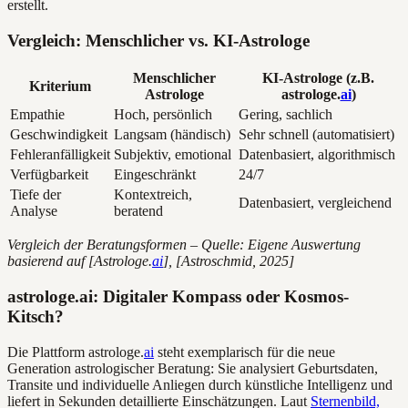
erstellt.
Vergleich: Menschlicher vs. KI-Astrologe
Menschlicher
KI-Astrologe (z.B.
Kriterium
Astrologe
astrologe.
ai
)
Empathie
Hoch, persönlich
Gering, sachlich
Geschwindigkeit
Langsam (händisch)
Sehr schnell (automatisiert)
Fehleranfälligkeit
Subjektiv, emotional
Datenbasiert, algorithmisch
Verfügbarkeit
Eingeschränkt
24/7
Tiefe der
Kontextreich,
Datenbasiert, vergleichend
Analyse
beratend
Vergleich der Beratungsformen – Quelle: Eigene Auswertung
basierend auf [Astrologe.
ai
], [Astroschmid, 2025]
astrologe.ai: Digitaler Kompass oder Kosmos-
Kitsch?
Die Plattform astrologe.
ai
steht exemplarisch für die neue
Generation astrologischer Beratung: Sie analysiert Geburtsdaten,
Transite und individuelle Anliegen durch künstliche Intelligenz und
liefert in Sekunden detaillierte Einschätzungen. Laut
Sternenbild,