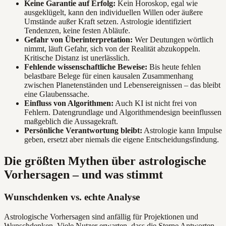
Keine Garantie auf Erfolg:
Kein Horoskop, egal wie
ausgeklügelt, kann den individuellen Willen oder äußere
Umstände außer Kraft setzen. Astrologie identifiziert
Tendenzen, keine festen Abläufe.
Gefahr von Überinterpretation:
Wer Deutungen wörtlich
nimmt, läuft Gefahr, sich von der Realität abzukoppeln.
Kritische Distanz ist unerlässlich.
Fehlende wissenschaftliche Beweise:
Bis heute fehlen
belastbare Belege für einen kausalen Zusammenhang
zwischen Planetenständen und Lebensereignissen – das bleibt
eine Glaubenssache.
Einfluss von Algorithmen:
Auch KI ist nicht frei von
Fehlern. Datengrundlage und Algorithmendesign beeinflussen
maßgeblich die Aussagekraft.
Persönliche Verantwortung bleibt:
Astrologie kann Impulse
geben, ersetzt aber niemals die eigene Entscheidungsfindung.
Die größten Mythen über astrologische
Vorhersagen – und was stimmt
Wunschdenken vs. echte Analyse
Astrologische Vorhersagen sind anfällig für Projektionen und
Wunschdenken. Viele Nutzer erwarten, dass die Sterne Antworten