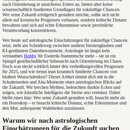
nach Orientierung in unsicheren Zeiten an, bieten aber keine
wissenschaftlich fundierten Grundlagen für zukünftige Chancen.
Wer seine Zukunft erfolgreich gestalten möchte, sollte sich nicht
allein auf kosmische Prognosen verlassen, sondern kritische Distanz
bewahren und sich auf echte Erkenntnisse sowie persönliche
Verantwortung konzentrieren.
Wer heute auf astrologische Einschätzungen für zukünftige Chancen
setzt, steht am Scheideweg zwischen uraltem Sternenglauben und
KI-gestütztem Datenbewusstsein. Astrologie ist längst kein
verstaubtes
Hobby
für Esoterik-Stammtische mehr – sie ist ein
Spiegel gesellschaftlicher Sehnsucht nach Orientierung im Chaos.
Doch was steckt wirklich hinter den verheißungsvollen Prognosen
für 2025, und wie trennt man kosmisch fundierte Chancen von
bloßem Wunschdenken? Dieser Artikel nimmt dich mit in die
Schattenseiten und Aha-Momente eines astrologischen Blicks auf
die Zukunft. Wir brechen Mythen, beleuchten dunkle Ecken und
zeigen, wie künstliche Intelligenz die Sterne neu vermisst. Dabei
bleibt eines klar: Wer seine Zukunft gestalten will, braucht mehr als
ein Horoskop – er braucht kritische Distanz, echte Erkenntnisse und
den Mut, unbequeme Wahrheiten zuzulassen.
Warum wir nach astrologischen
Einschätzungen für die Zukunft suchen