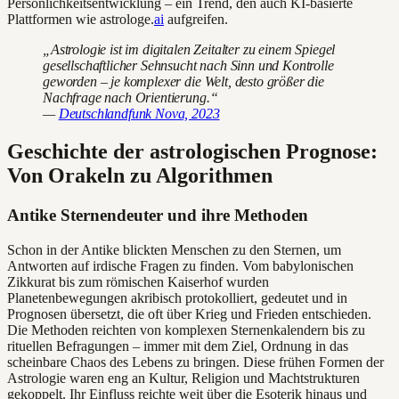
Persönlichkeitsentwicklung – ein Trend, den auch KI-basierte
Plattformen wie astrologe.
ai
aufgreifen.
„Astrologie ist im digitalen Zeitalter zu einem Spiegel
gesellschaftlicher Sehnsucht nach Sinn und Kontrolle
geworden – je komplexer die Welt, desto größer die
Nachfrage nach Orientierung.“
—
Deutschlandfunk Nova, 2023
Geschichte der astrologischen Prognose:
Von Orakeln zu Algorithmen
Antike Sternendeuter und ihre Methoden
Schon in der Antike blickten Menschen zu den Sternen, um
Antworten auf irdische Fragen zu finden. Vom babylonischen
Zikkurat bis zum römischen Kaiserhof wurden
Planetenbewegungen akribisch protokolliert, gedeutet und in
Prognosen übersetzt, die oft über Krieg und Frieden entschieden.
Die Methoden reichten von komplexen Sternenkalendern bis zu
rituellen Befragungen – immer mit dem Ziel, Ordnung in das
scheinbare Chaos des Lebens zu bringen. Diese frühen Formen der
Astrologie waren eng an Kultur, Religion und Machtstrukturen
gekoppelt. Ihr Einfluss reichte weit über die Esoterik hinaus und