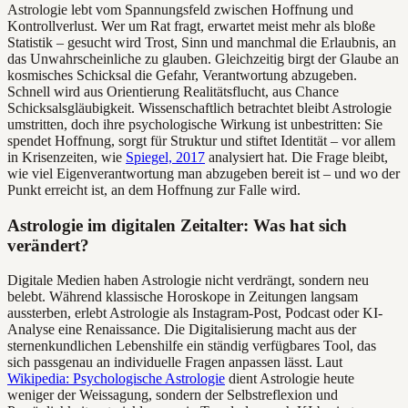
Astrologie lebt vom Spannungsfeld zwischen Hoffnung und
Kontrollverlust. Wer um Rat fragt, erwartet meist mehr als bloße
Statistik – gesucht wird Trost, Sinn und manchmal die Erlaubnis, an
das Unwahrscheinliche zu glauben. Gleichzeitig birgt der Glaube an
kosmisches Schicksal die Gefahr, Verantwortung abzugeben.
Schnell wird aus Orientierung Realitätsflucht, aus Chance
Schicksalsgläubigkeit. Wissenschaftlich betrachtet bleibt Astrologie
umstritten, doch ihre psychologische Wirkung ist unbestritten: Sie
spendet Hoffnung, sorgt für Struktur und stiftet Identität – vor allem
in Krisenzeiten, wie
Spiegel, 2017
analysiert hat. Die Frage bleibt,
wie viel Eigenverantwortung man abzugeben bereit ist – und wo der
Punkt erreicht ist, an dem Hoffnung zur Falle wird.
Astrologie im digitalen Zeitalter: Was hat sich
verändert?
Digitale Medien haben Astrologie nicht verdrängt, sondern neu
belebt. Während klassische Horoskope in Zeitungen langsam
aussterben, erlebt Astrologie als Instagram-Post, Podcast oder KI-
Analyse eine Renaissance. Die Digitalisierung macht aus der
sternenkundlichen Lebenshilfe ein ständig verfügbares Tool, das
sich passgenau an individuelle Fragen anpassen lässt. Laut
Wikipedia: Psychologische Astrologie
dient Astrologie heute
weniger der Weissagung, sondern der Selbstreflexion und