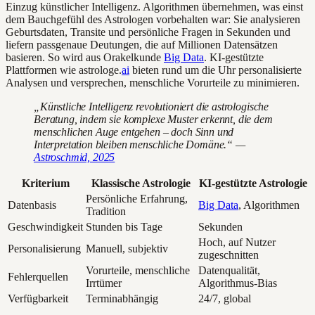
Einzug künstlicher Intelligenz. Algorithmen übernehmen, was einst
dem Bauchgefühl des Astrologen vorbehalten war: Sie analysieren
Geburtsdaten, Transite und persönliche Fragen in Sekunden und
liefern passgenaue Deutungen, die auf Millionen Datensätzen
basieren. So wird aus Orakelkunde
Big Data
. KI-gestützte
Plattformen wie astrologe.
ai
bieten rund um die Uhr personalisierte
Analysen und versprechen, menschliche Vorurteile zu minimieren.
„Künstliche Intelligenz revolutioniert die astrologische
Beratung, indem sie komplexe Muster erkennt, die dem
menschlichen Auge entgehen – doch Sinn und
Interpretation bleiben menschliche Domäne.“ —
Astroschmid, 2025
Kriterium
Klassische Astrologie
KI-gestützte Astrologie
Persönliche Erfahrung,
Datenbasis
Big Data
, Algorithmen
Tradition
Geschwindigkeit
Stunden bis Tage
Sekunden
Hoch, auf Nutzer
Personalisierung
Manuell, subjektiv
zugeschnitten
Vorurteile, menschliche
Datenqualität,
Fehlerquellen
Irrtümer
Algorithmus-Bias
Verfügbarkeit
Terminabhängig
24/7, global