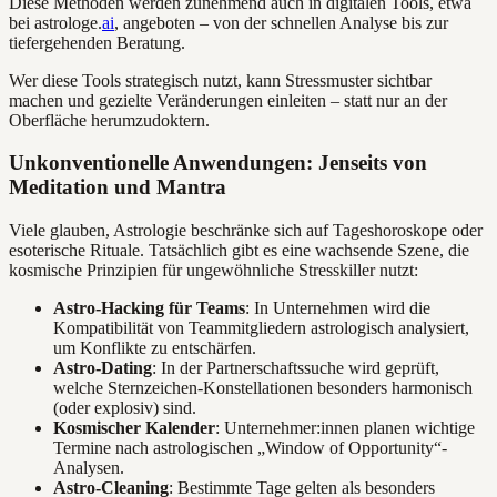
Diese Methoden werden zunehmend auch in digitalen Tools, etwa
bei astrologe.
ai
, angeboten – von der schnellen Analyse bis zur
tiefergehenden Beratung.
Wer diese Tools strategisch nutzt, kann Stressmuster sichtbar
machen und gezielte Veränderungen einleiten – statt nur an der
Oberfläche herumzudoktern.
Unkonventionelle Anwendungen: Jenseits von
Meditation und Mantra
Viele glauben, Astrologie beschränke sich auf Tageshoroskope oder
esoterische Rituale. Tatsächlich gibt es eine wachsende Szene, die
kosmische Prinzipien für ungewöhnliche Stresskiller nutzt:
Astro-Hacking für Teams
: In Unternehmen wird die
Kompatibilität von Teammitgliedern astrologisch analysiert,
um Konflikte zu entschärfen.
Astro-Dating
: In der Partnerschaftssuche wird geprüft,
welche Sternzeichen-Konstellationen besonders harmonisch
(oder explosiv) sind.
Kosmischer Kalender
: Unternehmer:innen planen wichtige
Termine nach astrologischen „Window of Opportunity“-
Analysen.
Astro-Cleaning
: Bestimmte Tage gelten als besonders