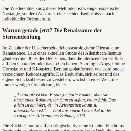
Die Wiederentdeckung dieser Methoden ist weniger esoterische
Nostalgie, sondern Ausdruck eines echten Bedürfnisses nach
individueller Orientierung.
Warum gerade jetzt? Die Renaissance der
Sternendeutung
Im Zeitalter der Unsicherheit erleben astrologische Dienste eine
Renaissance. Laut einer aktuellen Studie des Allensbach-Instituts
glauben rund 30 % der Deutschen, dass die Sternzeichen Einfluss
auf den Charakter oder das Leben haben. Astrologie-Apps, Online-
Horoskope und KI-basierte Beratungsplattformen wie astrologe.
ai
verzeichnen Rekordzugriffe. Das Bedürfnis, sich selbst und das
eigene Schicksal besser zu verstehen, wächst in einer Welt, die
immer weniger Orientierung bietet.
„Astrologie ist kein Ersatz für harte Fakten, aber sie
bietet einen Rahmen, um Sinn zu stiften, wo er fehlt. Das
allein ist ein Wert, der in Krisenzeiten kaum zu
überschätzen ist.“ — Zitat aus einem Leitartikel in der
Frankfurter Allgemeinen Zeitung, 2023
Die Rückbesinnung auf astrologische Systeme ist keine Flucht ins
Irrationale, sondern eine kreative Antwort auf eine Welt, die immer