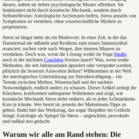
dienen, indem sie tiefere psychologische Muster offenbart. Sie
funktioniert nicht durch kosmische Mechanik, sondern durch
Selbstreflexion: Astrologische Archetypen helfen, Stress jenseits von
Symptomen zu verstehen, ohne wissenschaftliche Mythen zu
perpetuieren.
Stress ist längst mehr als ein Modewort. In einer Zeit, in der das
Hamsterrad nie stillsteht und Resilienz zum neuen Statussymbol
avanciert, suchen viele nach Wegen, ihre inneren Mauern zu
verstärken. Doch was, wenn die Lösung weder im Yoga-
Studio
noch in der nächsten
Coaching
-Session lauert? Was, wenn uralte
Methoden, die seit Jahrtausenden ignoriert oder verspottet werden,
plötzlich die besseren Antworten liefern? Willkommen in der Welt
der astrologischen Unterstützung zur Stressbewältigung – ein
Terrain zwischen Mythos, Wissenschaft und der nackten
Notwendigkeit, endlich anders zu schauen. Dieser Artikel zerlegt die
Klischees, konfrontiert unbequeme Wahrheiten und zeigt, wie
kosmische Mechanik Stress tiefer entlarvt, als es jeder Achtsamkeits-
Kurs je könnte. Wer bereit ist, jenseits der Mainstream-Tipps zu
gehen, findet hier das Werkzeug, das sogar Skeptiker ins Grübeln
bringt: Astrologie als Spiegel für Stress – ungeschönt, provokativ
und radikal neu gedacht.
Warum wir alle am Rand stehen: Die