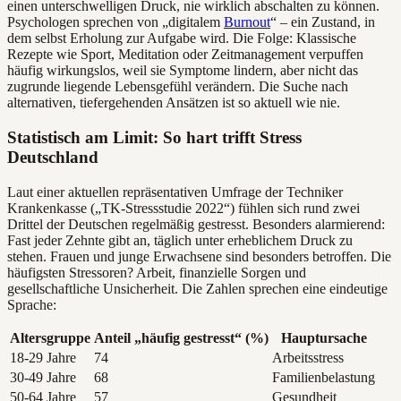
einen unterschwelligen Druck, nie wirklich abschalten zu können.
Psychologen sprechen von „digitalem
Burnout
“ – ein Zustand, in
dem selbst Erholung zur Aufgabe wird. Die Folge: Klassische
Rezepte wie Sport, Meditation oder Zeitmanagement verpuffen
häufig wirkungslos, weil sie Symptome lindern, aber nicht das
zugrunde liegende Lebensgefühl verändern. Die Suche nach
alternativen, tiefergehenden Ansätzen ist so aktuell wie nie.
Statistisch am Limit: So hart trifft Stress
Deutschland
Laut einer aktuellen repräsentativen Umfrage der Techniker
Krankenkasse („TK-Stressstudie 2022“) fühlen sich rund zwei
Drittel der Deutschen regelmäßig gestresst. Besonders alarmierend:
Fast jeder Zehnte gibt an, täglich unter erheblichem Druck zu
stehen. Frauen und junge Erwachsene sind besonders betroffen. Die
häufigsten Stressoren? Arbeit, finanzielle Sorgen und
gesellschaftliche Unsicherheit. Die Zahlen sprechen eine eindeutige
Sprache:
Altersgruppe
Anteil „häufig gestresst“ (%)
Hauptursache
18-29 Jahre
74
Arbeitsstress
30-49 Jahre
68
Familienbelastung
50-64 Jahre
57
Gesundheit