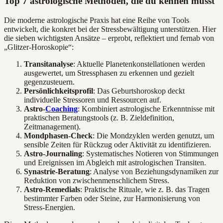
Top 7 astrologische Methoden, die du kennen musst
Die moderne astrologische Praxis hat eine Reihe von Tools
entwickelt, die konkret bei der Stressbewältigung unterstützen. Hier
die sieben wichtigsten Ansätze – erprobt, reflektiert und fernab von
„Glitzer-Horoskopie“:
Transitanalyse
: Aktuelle Planetenkonstellationen werden
ausgewertet, um Stressphasen zu erkennen und gezielt
gegenzusteuern.
Persönlichkeitsprofil
: Das Geburtshoroskop deckt
individuelle Stressoren und Ressourcen auf.
Astro-
Coaching
: Kombiniert astrologische Erkenntnisse mit
praktischen Beratungstools (z. B. Zieldefinition,
Zeitmanagement).
Mondphasen-Check
: Die Mondzyklen werden genutzt, um
sensible Zeiten für Rückzug oder Aktivität zu identifizieren.
Astro-Journaling
: Systematisches Notieren von Stimmungen
und Ereignissen im Abgleich mit astrologischen Transiten.
Synastrie-Beratung
: Analyse von Beziehungsdynamiken zur
Reduktion von zwischenmenschlichem Stress.
Astro-Remedials
: Praktische Rituale, wie z. B. das Tragen
bestimmter Farben oder Steine, zur Harmonisierung von
Stress-Energien.