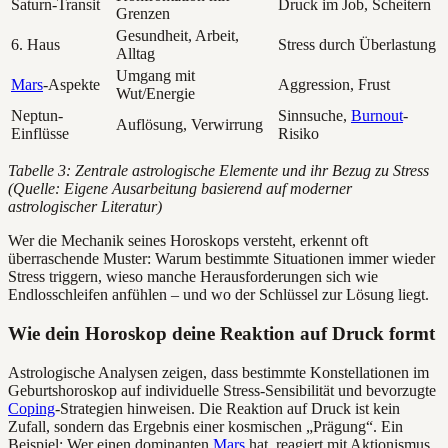
Saturn-Transit
Druck im Job, Scheitern
Grenzen
Gesundheit, Arbeit,
6. Haus
Stress durch Überlastung
Alltag
Umgang mit
Mars
-Aspekte
Aggression, Frust
Wut/Energie
Neptun-
Sinnsuche,
Burnout
-
Auflösung, Verwirrung
Einflüsse
Risiko
Tabelle 3: Zentrale astrologische Elemente und ihr Bezug zu Stress
(Quelle: Eigene Ausarbeitung basierend auf moderner
astrologischer Literatur)
Wer die Mechanik seines Horoskops versteht, erkennt oft
überraschende Muster: Warum bestimmte Situationen immer wieder
Stress triggern, wieso manche Herausforderungen sich wie
Endlosschleifen anfühlen – und wo der Schlüssel zur Lösung liegt.
Wie dein Horoskop deine Reaktion auf Druck formt
Astrologische Analysen zeigen, dass bestimmte Konstellationen im
Geburtshoroskop auf individuelle Stress-Sensibilität und bevorzugte
Coping
-Strategien hinweisen. Die Reaktion auf Druck ist kein
Zufall, sondern das Ergebnis einer kosmischen „Prägung“. Ein
Beispiel: Wer einen dominanten
Mars
hat, reagiert mit Aktionismus,