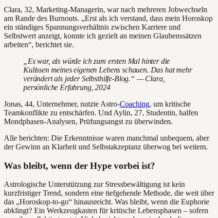
Clara, 32, Marketing-Managerin, war nach mehreren Jobwechseln
am Rande des Burnouts. „Erst als ich verstand, dass mein Horoskop
ein ständiges Spannungsverhältnis zwischen Karriere und
Selbstwert anzeigt, konnte ich gezielt an meinen Glaubenssätzen
arbeiten“, berichtet sie.
„Es war, als würde ich zum ersten Mal hinter die
Kulissen meines eigenen Lebens schauen. Das hat mehr
verändert als jeder Selbsthilfe-Blog.“ — Clara,
persönliche Erfahrung, 2024
Jonas, 44, Unternehmer, nutzte Astro-
Coaching
, um kritische
Teamkonflikte zu entschärfen. Und Aylin, 27, Studentin, halfen
Mondphasen-Analysen, Prüfungsangst zu überwinden.
Alle berichten: Die Erkenntnisse waren manchmal unbequem, aber
der Gewinn an Klarheit und Selbstakzeptanz überwog bei weitem.
Was bleibt, wenn der Hype vorbei ist?
Astrologische Unterstützung zur Stressbewältigung ist kein
kurzfristiger Trend, sondern eine tiefgehende Methode, die weit über
das „Horoskop-to-go“ hinausreicht. Was bleibt, wenn die Euphorie
abklingt? Ein Werkzeugkasten für kritische Lebensphasen – sofern