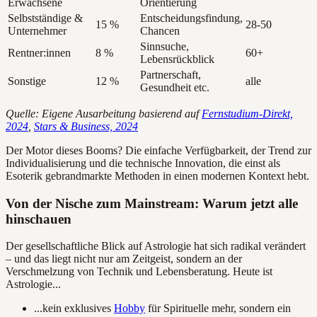
Erwachsene
Orientierung
Selbstständige &
Entscheidungsfindung,
15 %
28-50
Unternehmer
Chancen
Sinnsuche,
Rentner:innen
8 %
60+
Lebensrückblick
Partnerschaft,
Sonstige
12 %
alle
Gesundheit etc.
Quelle: Eigene Ausarbeitung basierend auf
Fernstudium-Direkt,
2024
,
Stars & Business, 2024
Der Motor dieses Booms? Die einfache Verfügbarkeit, der Trend zur
Individualisierung und die technische Innovation, die einst als
Esoterik gebrandmarkte Methoden in einen modernen Kontext hebt.
Von der Nische zum Mainstream: Warum jetzt alle
hinschauen
Der gesellschaftliche Blick auf Astrologie hat sich radikal verändert
– und das liegt nicht nur am Zeitgeist, sondern an der
Verschmelzung von Technik und Lebensberatung. Heute ist
Astrologie...
...kein exklusives
Hobby
für Spirituelle mehr, sondern ein