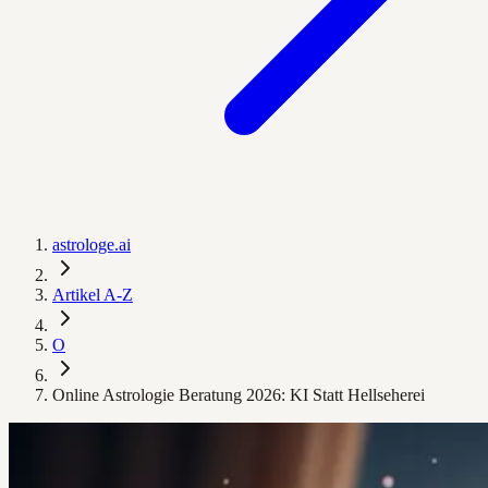
astrologe.ai
Artikel A-Z
O
Online Astrologie Beratung 2026: KI Statt Hellseherei