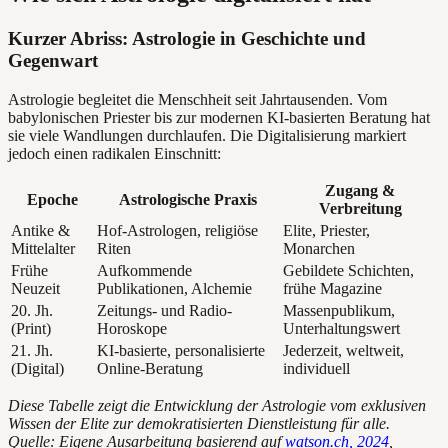
Kurzer Abriss: Astrologie in Geschichte und
Gegenwart
Astrologie begleitet die Menschheit seit Jahrtausenden. Vom
babylonischen Priester bis zur modernen KI-basierten Beratung hat
sie viele Wandlungen durchlaufen. Die Digitalisierung markiert
jedoch einen radikalen Einschnitt:
Zugang &
Epoche
Astrologische Praxis
Verbreitung
Antike &
Hof-Astrologen, religiöse
Elite, Priester,
Mittelalter
Riten
Monarchen
Frühe
Aufkommende
Gebildete Schichten,
Neuzeit
Publikationen, Alchemie
frühe Magazine
20. Jh.
Zeitungs- und Radio-
Massenpublikum,
(Print)
Horoskope
Unterhaltungswert
21. Jh.
KI-basierte, personalisierte
Jederzeit, weltweit,
(Digital)
Online-Beratung
individuell
Diese Tabelle zeigt die Entwicklung der Astrologie vom exklusiven
Wissen der Elite zur demokratisierten Dienstleistung für alle.
Quelle: Eigene Ausarbeitung basierend auf
watson.ch, 2024
,