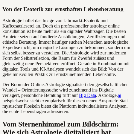
Von der Esoterik zur ernsthaften Lebensberatung
Astrologie haftet das Image von Jahrmarkt-Esoterik und
Kaffeesatzleserei an. Doch ein professioneller astrologe online
konsultation ist heute mehr als ein digitaler Wahrsager. Die besten
Anbieter setzen auf fundierte Ausbildungen, Zertifizierungen und
ethische Beratung. Immer häufiger suchen Menschen astrologische
Expertise nicht, um magische Lösungen zu bekommen, sondern um
sich selbst besser zu verstehen. Die Astrologie wird zur modernen
Form der Selbstreflexion, die Raum für Zweifel zulässt und
gleichzeitig neue Perspektiven eröffnet. Gerade in Kombination mit
digitalen Tools und KI-Analysen wandelt sich das Bild: Von der
geheimnisvollen Praktik zur ernstzunehmenden Lebenshilfe.
Der Boom der Online-Astrologie signalisiert den gesellschaftlichen
Wandel – Orientierungssuche wird zunehmend ins Digitale
verlagert, persönliche Beratung trifft auf
Big Data
. Astrologe.
ai
beispielsweise steht exemplarisch für diesen neuen Anspruch: Statt
mystischer Floskeln bietet die Plattform individualisierte Analysen,
die echte Lebensfragen adressieren.
Vom Sternenhimmel zum Bildschirm:
Wie sich Astrologie digitalisiert hat