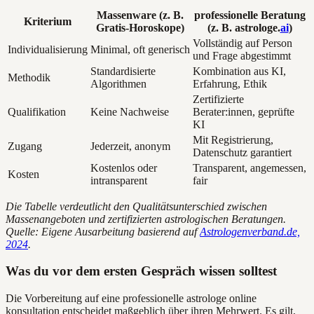
Massenware (z. B.
professionelle Beratung
Kriterium
Gratis-Horoskope)
(z. B. astrologe.
ai
)
Vollständig auf Person
Individualisierung
Minimal, oft generisch
und Frage abgestimmt
Standardisierte
Kombination aus KI,
Methodik
Algorithmen
Erfahrung, Ethik
Zertifizierte
Qualifikation
Keine Nachweise
Berater:innen, geprüfte
KI
Mit Registrierung,
Zugang
Jederzeit, anonym
Datenschutz garantiert
Kostenlos oder
Transparent, angemessen,
Kosten
intransparent
fair
Die Tabelle verdeutlicht den Qualitätsunterschied zwischen
Massenangeboten und zertifizierten astrologischen Beratungen.
Quelle: Eigene Ausarbeitung basierend auf
Astrologenverband.de,
2024
.
Was du vor dem ersten Gespräch wissen solltest
Die Vorbereitung auf eine professionelle astrologe online
konsultation entscheidet maßgeblich über ihren Mehrwert. Es gilt,