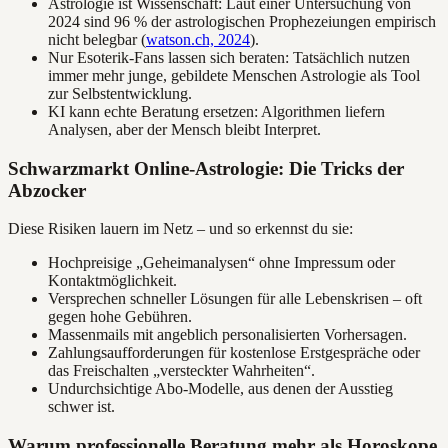
Astrologie ist Wissenschaft: Laut einer Untersuchung von
2024 sind 96 % der astrologischen Prophezeiungen empirisch
nicht belegbar (
watson.ch, 2024
).
Nur Esoterik-Fans lassen sich beraten: Tatsächlich nutzen
immer mehr junge, gebildete Menschen Astrologie als Tool
zur Selbstentwicklung.
KI kann echte Beratung ersetzen: Algorithmen liefern
Analysen, aber der Mensch bleibt Interpret.
Schwarzmarkt Online-Astrologie: Die Tricks der
Abzocker
Diese Risiken lauern im Netz – und so erkennst du sie:
Hochpreisige „Geheimanalysen“ ohne Impressum oder
Kontaktmöglichkeit.
Versprechen schneller Lösungen für alle Lebenskrisen – oft
gegen hohe Gebühren.
Massenmails mit angeblich personalisierten Vorhersagen.
Zahlungsaufforderungen für kostenlose Erstgespräche oder
das Freischalten „versteckter Wahrheiten“.
Undurchsichtige Abo-Modelle, aus denen der Ausstieg
schwer ist.
Warum professionelle Beratung mehr als Horoskope