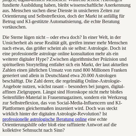
fundierte Ausbildung haben, bleibt wissenschaftliche Anerkennung
aus. Menschen suchen diese Dienste in unsicheren Zeiten zur
Orientierung und Selbstreflexion, doch der Markt ist anfällig für
Betrug und KI-gestützte Automatisierung, die echte Beratung
vortäuschen.
Die Sterne lügen nicht – oder etwa doch? In einer Welt, in der
Unsicherheit als neue Realität gilt, greifen immer mehr Menschen
nach etwas, das größer scheint als sie selbst: Astrologie. Doch ist
eine professionelle astrologe online konsultation mehr als ein
weiterer digitaler Hype? Zwischen algorithmischer Präzision und
spirituellem Storytelling entfaltet sich ein Markt, der laut aktuellen
Zahlen einen jährlichen Umsatz von rund 800 Millionen Franken
generiert und allein in Deutschland etwa 20.000 Astrologen
beschäftigt. Die Zahl derer, die regelmäßig Online-Astrologie-
Angebote nutzen, wächst rasant – besonders bei jungen, digital-
affinen Zielgruppen. Längst sind Horoskope nicht mehr bloßes
Seitenfüller-Material in Frauenmagazinen, sondern ein Werkzeug
zur Selbstreflexion, das von Social-Media-Influencern und KI-
Plattformen gleichermaßen inszeniert wird. Doch was steckt
wirklich hinter der digitalen Astrologie-Revolution? Ist
professionelle astrologische Beratung online
eine echte
Orientierungshilfe oder bloß eine raffinierte Antwort auf die
kollektive Sehnsucht nach Sinn?