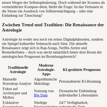
neuen Wegen der Selbstoptimierung. Doch während der Kosmos als
vermeintlicher Kompass dient, bleibt die Frage: Ist das Vertrauen in
die Sterne ein Ausdruck von Selbstermächtigung – oder eine
Einladung zur Täuschung?
Zwischen Trend und Tradition: Die Renaissance der
Astrologie
Astrologie ist weder neu noch ein reines Digitalphänomen, sondern
ein Spiegel kultureller Sehnsucht nach Sinn. Die aktuelle
Renaissance zeigt sich in Rap-Songs, Netflix-Serien und
Bestsellerlisten – doch was steckt tatsächlich hinter dem Boom der
astrologischen Prognosen im Beziehungsbereich?
Moderne
Traditionelle
Astrologie-
KI-gestützte Prognosen
Astrologie
Apps
Manuelle
Algorithmische
Personalisierte KI-Beratung
Horoskop-Analyse
Matchings
Fokus auf
Nutzung von
Dynamische Einbindung
Archetypen und
Big Data
individueller Lebensdaten
Mythos
Exklusiver
Niedrige
24/7 Verfügbarkeit,
Expertenkreis
Einstiegshürden
individuelle Tiefe