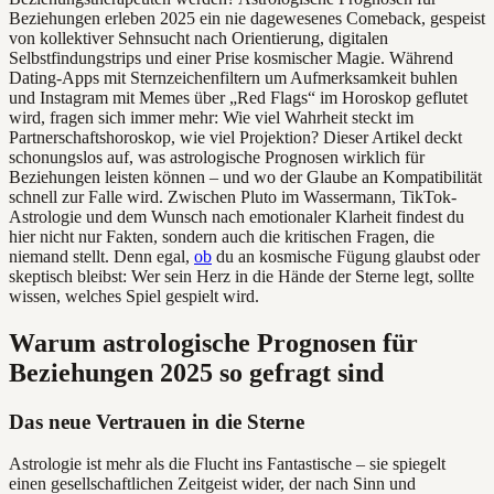
Beziehungen erleben 2025 ein nie dagewesenes Comeback, gespeist
von kollektiver Sehnsucht nach Orientierung, digitalen
Selbstfindungstrips und einer Prise kosmischer Magie. Während
Dating-Apps mit Sternzeichenfiltern um Aufmerksamkeit buhlen
und Instagram mit Memes über „Red Flags“ im Horoskop geflutet
wird, fragen sich immer mehr: Wie viel Wahrheit steckt im
Partnerschaftshoroskop, wie viel Projektion? Dieser Artikel deckt
schonungslos auf, was astrologische Prognosen wirklich für
Beziehungen leisten können – und wo der Glaube an Kompatibilität
schnell zur Falle wird. Zwischen Pluto im Wassermann, TikTok-
Astrologie und dem Wunsch nach emotionaler Klarheit findest du
hier nicht nur Fakten, sondern auch die kritischen Fragen, die
niemand stellt. Denn egal,
ob
du an kosmische Fügung glaubst oder
skeptisch bleibst: Wer sein Herz in die Hände der Sterne legt, sollte
wissen, welches Spiel gespielt wird.
Warum astrologische Prognosen für
Beziehungen 2025 so gefragt sind
Das neue Vertrauen in die Sterne
Astrologie ist mehr als die Flucht ins Fantastische – sie spiegelt
einen gesellschaftlichen Zeitgeist wider, der nach Sinn und