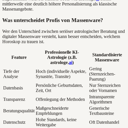
mittlerweile eine deutlich höhere Personalisierung als klassische
Massenangebote.
Was unterscheidet Profis von Massenware?
Wer den Unterschied zwischen seriöser astrologischer Beratung und
digitaler Massenware versteht, kann besser entscheiden, welchem
Horoskop zu trauen ist.
Professionelle KI-
Standardisierte
Feature
Astrologie (z.B.
Massenware
astrologe.
ai
)
Gering
Tiefe der
Hoch (individuelle Aspekte,
(Sternzeichen-
Analyse
Synastrie, Transite)
Paarung)
Persönliche Geburtsdaten,
Nur Sternzeichen
Datenbasis
Zeit, Ort
oder Vornamen
Intransparente
Transparenz
Offenlegung der Methoden
Algorithmen
Maßgeschneiderte
Generische
Beratungsqualität
Empfehlungen
Textbausteine
Hohe Standards, keine
Datenschutz
Oft Datenhandel
Weitergabe