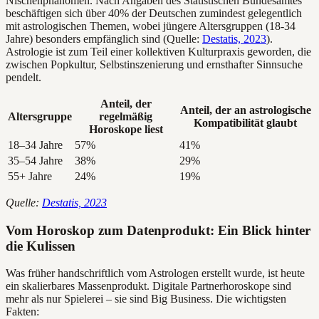
Nischenphänomen. Nach Angaben des Statistischen Bundesamtes
beschäftigen sich über 40% der Deutschen zumindest gelegentlich
mit astrologischen Themen, wobei jüngere Altersgruppen (18-34
Jahre) besonders empfänglich sind (Quelle:
Destatis, 2023
).
Astrologie ist zum Teil einer kollektiven Kulturpraxis geworden, die
zwischen Popkultur, Selbstinszenierung und ernsthafter Sinnsuche
pendelt.
Anteil, der
Anteil, der an astrologische
Altersgruppe
regelmäßig
Kompatibilität glaubt
Horoskope liest
18–34 Jahre
57%
41%
35–54 Jahre
38%
29%
55+ Jahre
24%
19%
Quelle:
Destatis, 2023
Vom Horoskop zum Datenprodukt: Ein Blick hinter
die Kulissen
Was früher handschriftlich vom Astrologen erstellt wurde, ist heute
ein skalierbares Massenprodukt. Digitale Partnerhoroskope sind
mehr als nur Spielerei – sie sind Big Business. Die wichtigsten
Fakten: