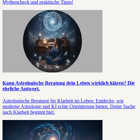
Mythencheck und praktische Tipps!
Kann Astrologische Beratung dein Leben wirklich klären? Die
ehrliche Antwort.
Astrologische Beratung für Klarheit im Leben: Entdecke, wie
moderne Astrologie und KI echte Orientierung bieten. Deine Suche
nach Klarheit beginnt hier.